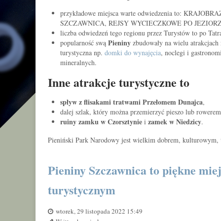
przykładowe miejsca warte odwiedzenia to: K
SZCZAWNICA, REJSY WYCIECZKOWE PO JEZIOR
liczba odwiedzeń tego regionu przez Turystów to po Tatr
Pieniny
popularność swą
zbudowały na wielu atrakcjach 
turystyczna np.
domki do wynajęcia
, noclegi i gastronom
mineralnych.
Inne atrakcje turystyczne to
spływ z flisakami tratwami Przełomem Dunajca
,
dalej szlak, który można przemierzyć pieszo lub rowerem
ruiny zamku w Czorsztynie
zamek w Niedzicy
i
.
Pieniński Park Narodowy jest wielkim dobrem, kulturowym, t
Pieniny Szczawnica to piękne mie
turystycznym
wtorek, 29 listopada 2022 15:49