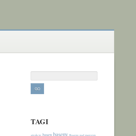
TAGI
baseny
basen
atrakcje
Baseny nad morzem