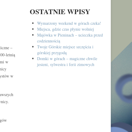
OSTATNIE WPISY
Wymarzony weekend w górach czeka!
Miejsca, gdzie czas płynie wolniej
Majówka w Pieninach – ucieczka przed
codziennością
Twoje Górskie miejsce szczęścia i
liczne –
górskiej przygodą
00-letnią
Domki w górach – magiczne chwile
ami w
jesieni, sylwestra i ferii zimowych
nicy
rystów w
kawszych
wnicy.
egów