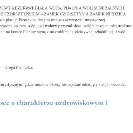
RAJOBRAZOWY REZERWAT BIAŁA WODA, PIJALNIA WÓD MINERALNYCH
ZE CZORSZTYŃSKIM – ZAMEK CZORSZTYN A ZAMEK NIEDZICA
ach plasuje Pieniny na drugim miejscu aktywności turystycznej.
walory przyrodnicze
regionu np. ww. a do tego
, stale ulepszana infrastruktura
ia i na koniec Pieniny słyną z mikroklimatu, efektywnej rehabilitacji i wód
 – Droga Pienińska.
urystycznym, gdzie minione okresy historyczne odcisnęły swoją obecność.
jsce o charakterze uzdrowiskowym i