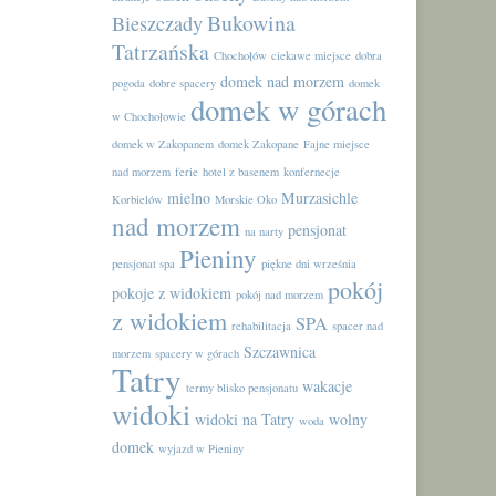
Bukowina
Bieszczady
Tatrzańska
Chochołów
ciekawe miejsce
dobra
domek nad morzem
pogoda
dobre spacery
domek
domek w górach
w Chochołowie
domek w Zakopanem
domek Zakopane
Fajne miejsce
nad morzem
ferie
hotel z basenem
konfernecje
mielno
Murzasichle
Korbielów
Morskie Oko
nad morzem
pensjonat
na narty
Pieniny
pensjonat spa
piękne dni września
pokój
pokoje z widokiem
pokój nad morzem
z widokiem
SPA
rehabilitacja
spacer nad
Szczawnica
morzem
spacery w górach
Tatry
wakacje
termy blisko pensjonatu
widoki
widoki na Tatry
wolny
woda
domek
wyjazd w Pieniny