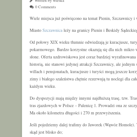
Written by wieska
0 Comments
Wiele miejsca już poświęcono na temat Pienin, Szczawnicy i 
Miasto
Szczawnica
leży na granicy Pienin i Beskidy Sądeckie
Od połowy XIX wieku tłumnie odwiedzają je kuracjusze, tur
pokarmowego. Bardzo korzystne okazują się dla nich mikro w
słone. Oferta uzdrowiskowa jest coraz bardziej wyrafinowana
historią, nie stanowi jedynej atrakcji Szczawnicy, ale jed
willach i pensjonatach, kuracjusze i turyści mogą jeszcze kor
zimy i białego szaleństwa chętnie rezerwują tu noclegi dla ca
każdym wieku.
Do dyspozycji mają między innymi najdłuższą trasę, tzw. Tra
tras zjazdowych w Polsce – Palenicę 1. Prowadzi ona ze szcz
Ma około kilometra długości i 270 m przewyższenia.
Jeśli pojedziemy dalej trafimy do Jaworek (Wąwóz Homole). 
skąd jest blisko do;