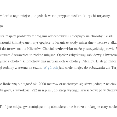
walorów tego miejsca, to jednak warto przypomnieć krótki rys historyczny.
go.
yści mający problemy z drogami oddechowymi i cierpiący na choroby układu
arunki klimatyczne i występujące tu lecznicze wody mineralne – szczawy alka
uzdrowisko
 i dostosowana dla Klientów. Chociaż
może poszczycić się prawie 2
nym słowem Szczawnica to piękne miejsce. Oprócz zabytkowej zabudowy z kwater
zystać z około 4 kilometrów tras narciarskich w okolicy Palenicy. Dlatego miłoś
łej rodziny z sezonu na sezon.
W górach
jest wiele miejsc do zobaczenia dla Tu
sę Rodzinną o długość ok. 2000 metrów oraz ciesząca się sławą jednej z najcie
ytu góry, z wysokości 722 m n.p.m., do stacji wyciągu krzesełkowego w Szcza
To fajne miejsc gwarantujące miłą atmosferę oraz bardzo atrakcyjne ceny nocl