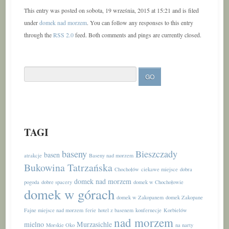
This entry was posted on sobota, 19 września, 2015 at 15:21 and is filed
under
domek nad morzem
. You can follow any responses to this entry
through the
RSS 2.0
feed. Both comments and pings are currently closed.
TAGI
baseny
Bieszczady
basen
atrakcje
Baseny nad morzem
Bukowina Tatrzańska
Chochołów
ciekawe miejsce
dobra
domek nad morzem
pogoda
dobre spacery
domek w Chochołowie
domek w górach
domek w Zakopanem
domek Zakopane
Fajne miejsce nad morzem
ferie
hotel z basenem
konfernecje
Korbielów
nad morzem
mielno
Murzasichle
Morskie Oko
na narty