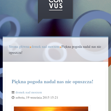
Strona główna
domek nad morzem
Piękna pogoda nadal nas nie
opuszcza!
Piękna pogoda nadal nas nie opuszcza!
domek nad morzem
sobota, 19 września 2015 15:21