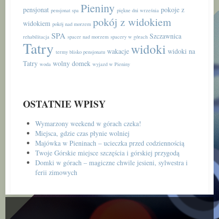
Pieniny
pensjonat
pokoje z
pensjonat spa
piękne dni września
pokój z widokiem
widokiem
pokój nad morzem
SPA
Szczawnica
rehabilitacja
spacer nad morzem
spacery w górach
Tatry
widoki
wakacje
widoki na
termy blisko pensjonatu
Tatry
wolny domek
woda
wyjazd w Pieniny
OSTATNIE WPISY
Wymarzony weekend w górach czeka!
Miejsca, gdzie czas płynie wolniej
Majówka w Pieninach – ucieczka przed codziennością
Twoje Górskie miejsce szczęścia i górskiej przygodą
Domki w górach – magiczne chwile jesieni, sylwestra i
ferii zimowych