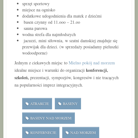
sprzęt sportowy
miejsce na ognisko
dodatkowe udogodnienia dla matek z dziećmi
basen czynny od 11.ooo – 21.oo
sauna parowa
wodna strefa dla najmłodszych
jacuzzi, mini siłownia, w szatni damskiej znajduje się
przewijak dla dzieci. (w sprzedaży posiadamy pieluszki
wodoodporne)
Jednym z ciekawych miejsc to
Mielno pokój nad morzem
konferencji,
idealne miejsce i warunki do organizacji
szkoleń,
prezentacji, sympozjów, kongresów i nie tracących
na popularności imprez integracyjnych.
ATRAKCJE
BASENY
BASENY NAD MORZEM
KONFERNECJE
NAD MORZEM