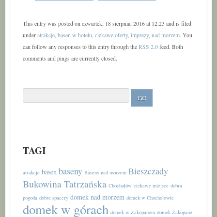
This entry was posted on czwartek, 18 sierpnia, 2016 at 12:23 and is filed
under
atrakcje
,
basen w hotelu
,
ciekawe oferty
,
imprezy
,
nad morzem
. You
can follow any responses to this entry through the
RSS 2.0
feed. Both
comments and pings are currently closed.
TAGI
baseny
Bieszczady
basen
atrakcje
Baseny nad morzem
Bukowina Tatrzańska
Chochołów
ciekawe miejsce
dobra
domek nad morzem
pogoda
dobre spacery
domek w Chochołowie
domek w górach
domek w Zakopanem
domek Zakopane