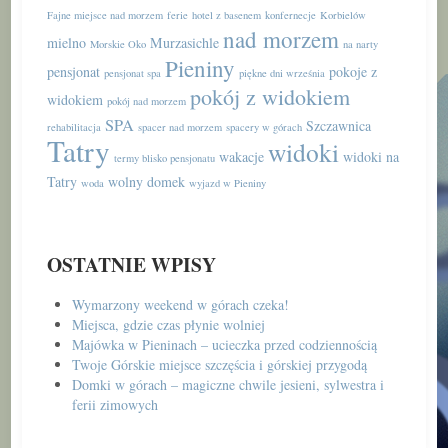
Fajne miejsce nad morzem
ferie
hotel z basenem
konfernecje
Korbielów
nad morzem
mielno
Murzasichle
Morskie Oko
na narty
Pieniny
pensjonat
pokoje z
pensjonat spa
piękne dni września
pokój z widokiem
widokiem
pokój nad morzem
SPA
Szczawnica
rehabilitacja
spacer nad morzem
spacery w górach
Tatry
widoki
wakacje
widoki na
termy blisko pensjonatu
Tatry
wolny domek
woda
wyjazd w Pieniny
OSTATNIE WPISY
Wymarzony weekend w górach czeka!
Miejsca, gdzie czas płynie wolniej
Majówka w Pieninach – ucieczka przed codziennością
Twoje Górskie miejsce szczęścia i górskiej przygodą
Domki w górach – magiczne chwile jesieni, sylwestra i
ferii zimowych