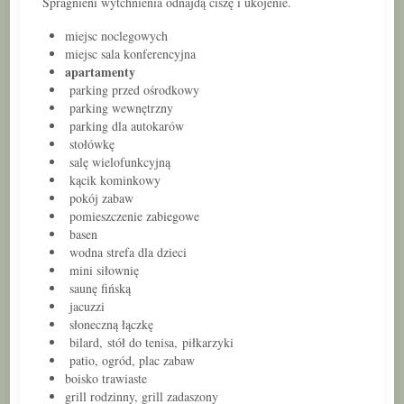
Spragnieni wytchnienia odnajdą ciszę i ukojenie.
miejsc noclegowych
miejsc sala konferencyjna
apartamenty
parking przed ośrodkowy
parking wewnętrzny
parking dla autokarów
stołówkę
salę wielofunkcyjną
kącik kominkowy
pokój zabaw
pomieszczenie zabiegowe
basen
wodna strefa dla dzieci
mini siłownię
saunę fińską
jacuzzi
słoneczną łączkę
bilard, stół do tenisa, piłkarzyki
patio, ogród, plac zabaw
boisko trawiaste
grill rodzinny, grill zadaszony