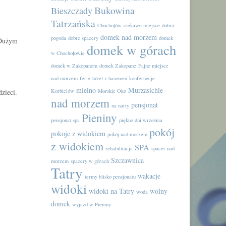
Bukowina
Bieszczady
Tatrzańska
Chochołów
ciekawe miejsce
dobra
domek nad morzem
pogoda
dobre spacery
domek
 Dużym
domek w górach
w Chochołowie
domek w Zakopanem
domek Zakopane
Fajne miejsce
nad morzem
ferie
hotel z basenem
konfernecje
mielno
Murzasichle
zieci.
Korbielów
Morskie Oko
nad morzem
pensjonat
na narty
Pieniny
pensjonat spa
piękne dni września
pokój
pokoje z widokiem
pokój nad morzem
z widokiem
SPA
rehabilitacja
spacer nad
Szczawnica
morzem
spacery w górach
Tatry
wakacje
termy blisko pensjonatu
widoki
widoki na Tatry
wolny
woda
domek
wyjazd w Pieniny