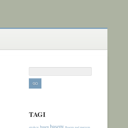
TAGI
baseny
basen
atrakcje
Baseny nad morzem