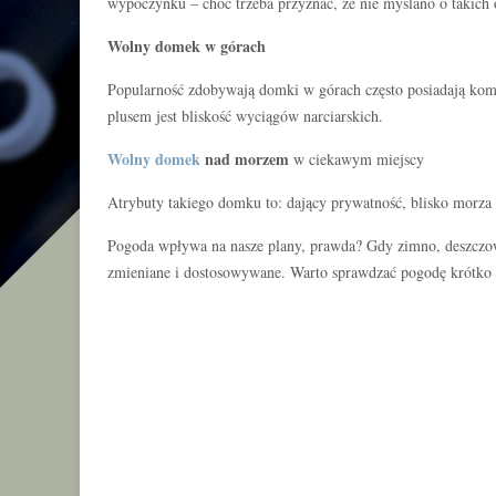
wypoczynku – choć trzeba przyznać, że nie myślano o takich
Wolny domek w górach
Popularność zdobywają domki w górach często posiadają ko
plusem jest bliskość wyciągów narciarskich.
Wolny domek
nad morzem
w ciekawym miejscy
Atrybuty takiego domku to: dający prywatność, blisko morza
Pogoda wpływa na nasze plany, prawda? Gdy zimno, deszczowo
zmieniane i dostosowywane. Warto sprawdzać pogodę krótko i