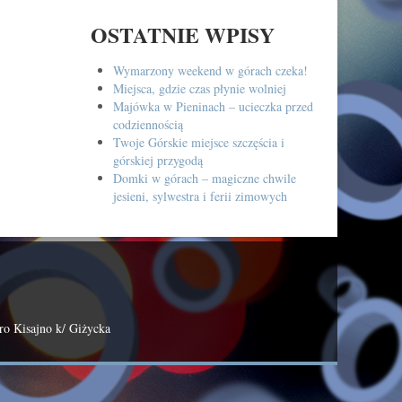
OSTATNIE WPISY
Wymarzony weekend w górach czeka!
Miejsca, gdzie czas płynie wolniej
Majówka w Pieninach – ucieczka przed
codziennością
Twoje Górskie miejsce szczęścia i
górskiej przygodą
Domki w górach – magiczne chwile
jesieni, sylwestra i ferii zimowych
ro Kisajno k/ Giżycka