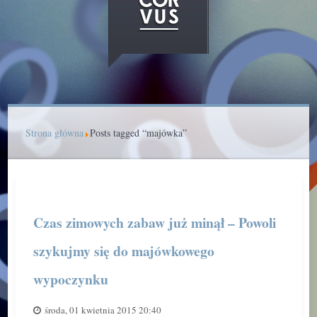
Strona główna
Posts tagged “majówka”
Czas zimowych zabaw już minął – Powoli
szykujmy się do majówkowego
wypoczynku
środa, 01 kwietnia 2015 20:40