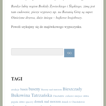
Bardzo lubię region Beskidy Żywieckiego i Śląskiego, zimą jest
tam cudownie, piesze wyprawy np. na Baranią Górę są super.
Ośnieżone drzewa, dużo śniegu – bajkowe krajobrazy.
Powoli szykujmy się do majówkowego wypoczynku.
TAGI
baseny
Bieszczady
basen
atrakcje
Baseny nad morzem
Bukowina Tatrzańska
Chochołów
ciekawe miejsce
dobra
domek nad morzem
pogoda
dobre spacery
domek w Chochołowie