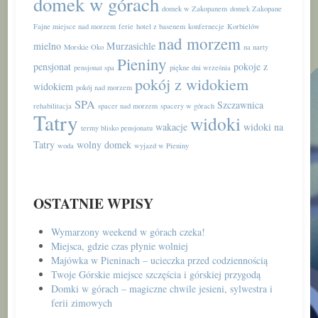
domek w górach
domek w Zakopanem
domek Zakopane
Fajne miejsce nad morzem
ferie
hotel z basenem
konfernecje
Korbielów
nad morzem
mielno
Murzasichle
Morskie Oko
na narty
Pieniny
pensjonat
pokoje z
pensjonat spa
piękne dni września
pokój z widokiem
widokiem
pokój nad morzem
SPA
Szczawnica
rehabilitacja
spacer nad morzem
spacery w górach
Tatry
widoki
wakacje
widoki na
termy blisko pensjonatu
Tatry
wolny domek
woda
wyjazd w Pieniny
OSTATNIE WPISY
Wymarzony weekend w górach czeka!
Miejsca, gdzie czas płynie wolniej
Majówka w Pieninach – ucieczka przed codziennością
Twoje Górskie miejsce szczęścia i górskiej przygodą
Domki w górach – magiczne chwile jesieni, sylwestra i
ferii zimowych