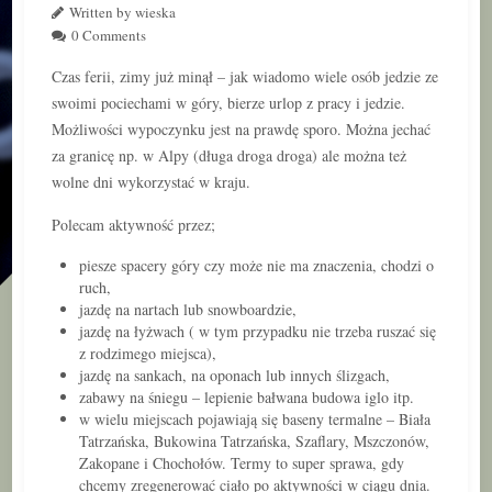
Written by wieska
0 Comments
Czas ferii, zimy już minął – jak wiadomo wiele osób jedzie ze
swoimi pociechami w góry, bierze urlop z pracy i jedzie.
Możliwości wypoczynku jest na prawdę sporo. Można jechać
za granicę np. w Alpy (długa droga droga) ale można też
wolne dni wykorzystać w kraju.
Polecam aktywność przez;
piesze spacery góry czy może nie ma znaczenia, chodzi o
ruch,
jazdę na nartach lub snowboardzie,
jazdę na łyżwach ( w tym przypadku nie trzeba ruszać się
z rodzimego miejsca),
jazdę na sankach, na oponach lub innych ślizgach,
zabawy na śniegu – lepienie bałwana budowa iglo itp.
w wielu miejscach pojawiają się baseny termalne – Biała
Tatrzańska, Bukowina Tatrzańska, Szaflary, Mszczonów,
Zakopane i Chochołów. Termy to super sprawa, gdy
chcemy zregenerować ciało po aktywności w ciągu dnia.