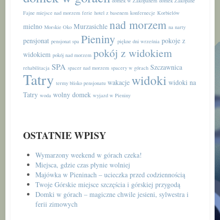
domek w Zakopanem
domek Zakopane
Fajne miejsce nad morzem
ferie
hotel z basenem
konfernecje
Korbielów
nad morzem
mielno
Murzasichle
Morskie Oko
na narty
Pieniny
pensjonat
pokoje z
pensjonat spa
piękne dni września
pokój z widokiem
widokiem
pokój nad morzem
SPA
Szczawnica
rehabilitacja
spacer nad morzem
spacery w górach
Tatry
widoki
wakacje
widoki na
termy blisko pensjonatu
Tatry
wolny domek
woda
wyjazd w Pieniny
OSTATNIE WPISY
Wymarzony weekend w górach czeka!
Miejsca, gdzie czas płynie wolniej
Majówka w Pieninach – ucieczka przed codziennością
Twoje Górskie miejsce szczęścia i górskiej przygodą
Domki w górach – magiczne chwile jesieni, sylwestra i
ferii zimowych