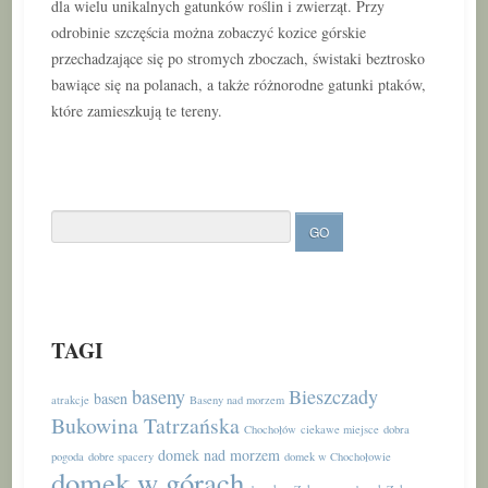
dla wielu unikalnych gatunków roślin i zwierząt. Przy
odrobinie szczęścia można zobaczyć kozice górskie
przechadzające się po stromych zboczach, świstaki beztrosko
bawiące się na polanach, a także różnorodne gatunki ptaków,
które zamieszkują te tereny.
TAGI
baseny
Bieszczady
basen
atrakcje
Baseny nad morzem
Bukowina Tatrzańska
Chochołów
ciekawe miejsce
dobra
domek nad morzem
pogoda
dobre spacery
domek w Chochołowie
domek w górach