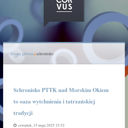
Strona główna
schronisko
Schronisko PTTK nad Morskim Okiem
to oaza wytchnienia i tatrzańskiej
tradycji
czwartek, 15 maja 2025 15:52