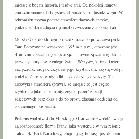
miejsce z bogatą historią i tradycjami. Od pokoleń stanowi
ono schronienie dla turystów, alpinistów i miłośników gór. W
schronisku można poczuć atmosferę dawnych czasów,
podziwiać stare zdjęcia i pamiątki związane z historią Tatr.
Morski Oko, do którego prowadzi trasa, to prawdziwa perła
Tatr. Położone na wysokości 1395 m n.p.m., otoczone jest
stromymi zboczami gór, tworząc malowniczą scenerię, która
przyciąga turystów z całego świata. Wszyscy, którzy docierają
nad jezioro, mogą cieszyć się jego krystalicznie czystą wodą i
podziwiać lustro wody odbijające otaczające szczyty. Ta
niezwykła atmosfera sprawia, że miejsce to jest często
wybierane jako cel romantycznych spacerów, sesji
zdjęciowych oraz okazja do po prostu złapania oddechu od
codziennego pośpiechu.
wędrówki do Morskiego Oka
Podczas
warto zwrócić uwagę
na różnorodność flory i fauny, jaka występuje w tym rejonie.
Tatrzański Park Narodowy, obejmujący tę trasę, jest domem